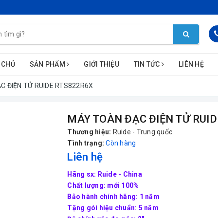
 CHỦ
SẢN PHẨM
GIỚI THIỆU
TIN TỨC
LIÊN HỆ
C ĐIỆN TỬ RUIDE RTS822R6X
MÁY TOÀN ĐẠC ĐIỆN TỬ RUI
Thương hiệu:
Ruide - Trung quốc
Tình trạng:
Còn hàng
Liên hệ
Hãng sx: Ruide - China
Chất lượng: mới 100%
Bảo hành chính hãng: 1 năm
Tặng gói hiệu chuẩn: 5 năm