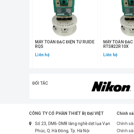
MÁY TOÀN ĐẠC ĐIỆN TỬ RUIDE
MÁY TOÀN ĐẠC 
RQS
RTS822R10X
Liên hệ
Liên hệ
ĐỐI TÁC
CÔNG TY CỔ PHẦN THIẾT BỊ ĐẠI VIỆT
Chính s
Số 23, DM6-DM8 làng nghề dệt lụa Vạn
Chính sá
Phúc, Q. Hà Đông, Tp. Hà Nội
Chính sá