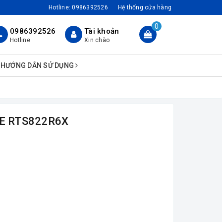
Hotline:
0986392526
Hệ thống cửa hàng
0
0986392526
Tài khoản
Hotline
Xin chào
HƯỚNG DẪN SỬ DỤNG
DE RTS822R6X