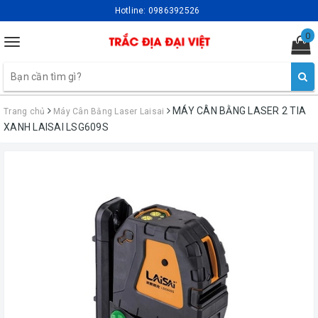
Hotline:
0986392526
0
Toggle
navigation
MÁY CÂN BẰNG LASER 2 TIA
Trang chủ
Máy Cân Bằng Laser Laisai
XANH LAISAI LSG609S