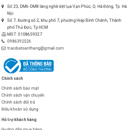
Số 23, DM6-DM8 làng nghề dệt lụa Vạn Phúc, Q. Hà Đông, Tp. Hà
Nội
Số 7, Đường số 2, khu phố 7, phường Hiệp Bình Chánh, Thành
Hãy liên hệ với chúng tôi để được tư vấn những sản
phố Thủ Đức, Tp HCM
phẩm tốt nhất, giá thành phù hợp nhất với nhu cầu
MST: 0108659327
công việc của quý khách hàng.
0986392526
0385.010.889
Hotline:
(Zalo, Viber)
tracdiatoanthang@gmail.com
Quý khách có thể tham khảo thêm các dòng máy
cân bằng laser tại đây >>>
Chính sách
Máy Cân Bằng Laser Akuza
Chính sách bảo mật
Máy Cân Bằng Laser Laisai
Chính sách vận chuyển
Chính sách đổi trả
Máy Cân Bằng Laser Fukuda
Điều khoản sử dụng
Hỗ trợ khách hàng
Máy Cân Bằng Laser Sincon
Hướng dẫn mua hàng