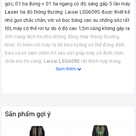
góc, 01 tia đứng + 01 tia ngang có độ sáng gấp 5 lần máy
Laser
tia đỏ thông thường. Laisai LSG609S được thiết kế
nhỏ gọn chắc chắn, với vỏ bọc bằng cao su chống sóc rất
tốt, máy có thể rơi tự do ở độ cao 1,5m cũng không gây ra
tình trạng lệch tia như những dòng máy thông thường
khác. Đi kèm với máy là đế treo tường có thể đóng đinh
treo và có nam châm hít vào sắt giúp máy cố định chắc
chắn khi thi công.
Laisai LSG609S
rất thích hợp trong
công việc thi công trần vách thạch cao, lắp đặt trang trí
Xem thêm
nội thất... bởi sự tiện dụng và độ chính xác.
Thông số kỹ thuật của Máy Quét Laser 2 Tia Xanh
Laisai LSG609S
- Số Tia Laser: 01 Tia đứng, 01 Tia ngang.
Sản phẩm gợi ý
- Cấp độ Laser: Cấp độ 3
- Bước sóng laser: 532 nm
- Độ chính xác: ± 1 mm/15m