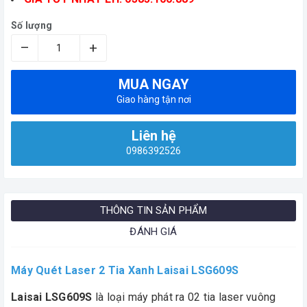
Số lượng
–
+
MUA NGAY
Giao hàng tận nơi
Liên hệ
0986392526
THÔNG TIN SẢN PHẨM
ĐÁNH GIÁ
Máy Quét Laser 2 Tia Xanh Laisai LSG609S
Laisai LSG609S
là loại máy phát ra 02 tia laser vuông