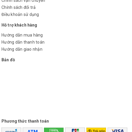
Chính sách vận chuyển
cân bằng laser tại đây >>>
Chính sách đổi trả
Máy Cân Bằng Laser Akuza
Điều khoản sử dụng
Hỗ trợ khách hàng
Máy Cân Bằng Laser Laisai
Hướng dẫn mua hàng
Máy Cân Bằng Laser Fukuda
Hướng dẫn thanh toán
Hướng dẫn giao nhận
Máy Cân Bằng Laser Sincon
Bản đồ
Cảm Ơn Quý Khách Đã Ghé Thăm Trang Web
Của Công Ty Đại việt !
Trắc Địa Đại Việt Rất Hân Hạnh Được Phục Vụ
Quý Khách Hàng !
Phương thức thanh toán