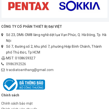
Sản Phẩm Chính Hãng.
Giá Cả Tốt Nhất.
Giao Hàng Miễn Phí Trên Toàn Quốc.
CÔNG TY CỔ PHẦN THIẾT BỊ ĐẠI VIỆT
Bảo Hành Và Sửa Chữa Nhanh Chóng.
Số 23, DM6-DM8 làng nghề dệt lụa Vạn Phúc, Q. Hà Đông, Tp. Hà
Đổi Mới Sản Phẩm Trong Vòng 30 Ngày Nếu
Nội
Bị Lỗi Do Nhà Sản Xuất.
Số 7, Đường số 2, khu phố 7, phường Hiệp Bình Chánh, Thành
phố Thủ Đức, Tp HCM
Đội Ngũ Kỹ Thuật Viên Tận Tình, Chuyên
MST: 0108659327
Nghiệp, Hỗ Trợ 24/7.
0986392526
Hãy liên hệ với chúng tôi để được tư vấn những sản
tracdiatoanthang@gmail.com
phẩm tốt nhất, giá thành phù hợp nhất với nhu cầu
công việc của quý khách hàng.
0385.010.889
Hotline:
(Zalo, Viber)
Chính sách
Quý khách có thể tham khảo thêm các dòng máy
Chính sách bảo mật