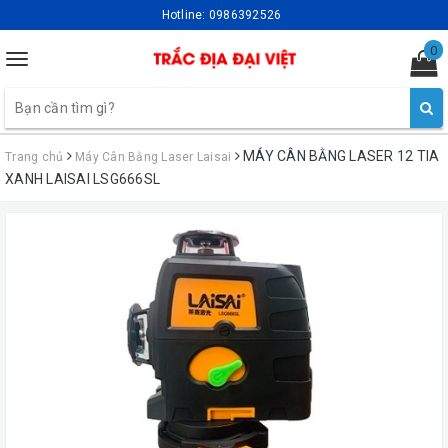
Hotline:
0986392526
0
Toggle
navigation
MÁY CÂN BẰNG LASER 12 TIA
Trang chủ
Máy Cân Bằng Laser Laisai
XANH LAISAI LSG666SL