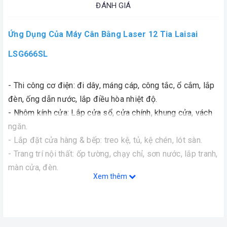
ĐÁNH GIÁ
Ứng Dụng Của Máy Cân Bằng Laser 12 Tia Laisai
LSG666SL
- Thi công cơ điện: đi dây, máng cáp, công tắc, ổ cắm, lắp
đèn, ống dẫn nước, lắp điều hòa nhiệt độ.
- Nhôm kính cửa: Lắp cửa sổ, cửa chính, khung cửa, vách
ngăn.
- Lắp đặt cửa hàng & bếp: treo kệ, tủ, kệ chén, lót sàn.
- Trang trí nội thất: ốp tường, chạy chỉ, sơn nước, lắp tranh,
màn cửa, đèn.
Xem thêm
- Đóng trần thạch cao.
- Khảo sát: giám sát thi công, đo đạc.
- Ốp lát: sàn, tường.
- Đóng tàu: những công việc nội thất.