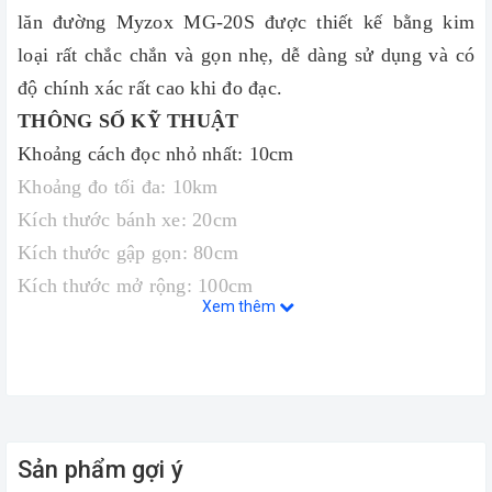
lăn đường Myzox MG-20S được thiết kế bằng kim
loại rất chắc chắn và gọn nhẹ, dễ dàng sử dụng và có
độ chính xác rất cao khi đo đạc.
THÔNG SỐ KỸ THUẬT
Khoảng cách đọc nhỏ nhất: 10cm
Khoảng đo tối đa: 10km
Kích thước bánh xe: 20cm
Kích thước gập gọn: 80cm
Kích thước mở rộng: 100cm
Xem thêm
Hãy liên hệ với chúng tôi để được tư vấn những sản phẩm
tốt nhất, giá thành phù hợp nhất với nhu cầu công việc của
quý khách hàng.
Hotline:
0385.010.889
(Zalo, Viber)
Qúy khách có thể tham khảo thêm một số sản phẩm khác
=>
Sản phẩm gợi ý
Tại Đây