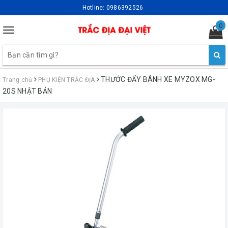
Hotline:
0986392526
0
Toggle
navigation
THƯỚC ĐẨY BÁNH XE MYZOX MG-
Trang chủ
PHỤ KIỆN TRẮC ĐỊA
20S NHẬT BẢN