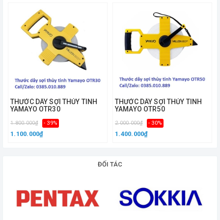
Cảm Ơn Quý Khách Đã Ghé Thăm Trang Web Của Công
Ty Đại việt !
Trắc Địa Đại Việt Rất Hân Hạnh Được Phục Vụ Quý
Khách Hàng !
THƯỚC DÂY SỢI THỦY TINH
THƯỚC DÂY SỢI THỦY TINH
YAMAYO OTR30
YAMAYO OTR50
1.800.000₫
- 39%
2.000.000₫
- 30%
1.100.000₫
1.400.000₫
ĐỐI TÁC