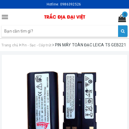
Hotline:
0986392526
0
Toggle
navigation
PIN MÁY TOÀN ĐẠC LEICA TS GEB221
Trang chủ
Pin - Sạc - Cáp trút