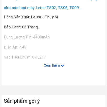
cho các loại máy Leica TS02, TS06, TS09...
Hãng Sản Xuất:
Leica - Thụy Sĩ
Bảo Hành: 06 Tháng.
Dung Lượng Pin: 4400mAh
Điện Áp: 7.4V
Sạc Tiêu Chuẩn: GKL211
Xem thêm
Hãy liên hệ với chúng tôi để được tư vấn những sản
phẩm tốt nhất, giá thành phù hợp nhất với nhu cầu
công việc của quý khách hàng.
0385.010.889
Hotline:
(Zalo, Viber)
Sản phẩm gợi ý
Cảm Ơn Quý Khách Đã Ghé Thăm Trang Web