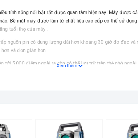
iều tính năng nổi bật rất được quan tâm hiện nay .Máy được cải
nh nào. Bề mặt máy được làm từ chất liệu cao cấp có thể sử dụng
ăng tuổi thọ của máy .
p nguồn pin có dung lượng dài hơn khoảng 30 giờ đo đạc và n
 hơn và đơn giản hơn.
n tới 5,000 điểm ngoài ra còn có thể lưu trữ trên thẻ nhớ ngoà
Xem thêm
iúp thao tác nhập liệu được nhanh hơn và dễ dàng hơn.
Tử Sokkia CX-55