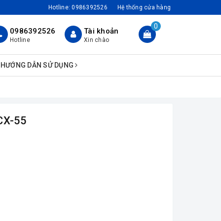
Hotline:
0986392526
Hệ thống cửa hàng
0
0986392526
Tài khoản
Hotline
Xin chào
HƯỚNG DẪN SỬ DỤNG
CX-55