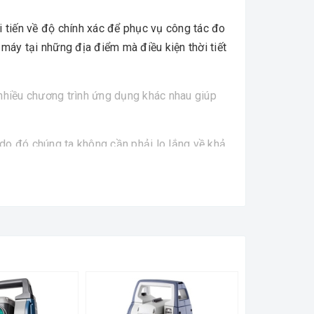
 tiến về độ chính xác để phục vụ công tác đo
 máy tại những địa điểm mà điều kiện thời tiết
hiều chương trình ứng dụng khác nhau giúp
i do đó chúng ta không cần phải lo lắng về khả