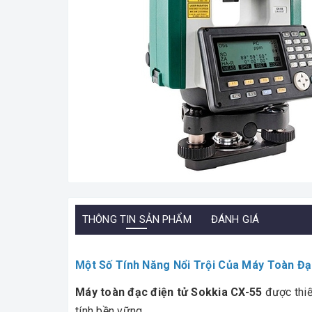
THÔNG TIN SẢN PHẨM
ĐÁNH GIÁ
Một Số Tính Năng Nổi Trội Của
Máy Toàn Đạ
Máy toàn đạc điện tử Sokkia CX-55
được thiế
tính bền vững.