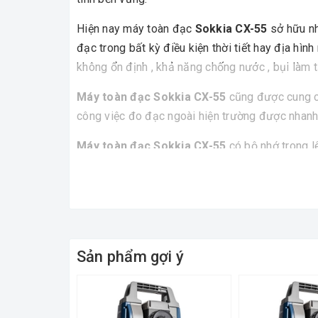
Hiện nay máy toàn đạc
Sokkia CX-55
sở hữu nh
đạc trong bất kỳ điều kiện thời tiết hay địa hì
không ổn định , khả năng chống nước , bụi làm t
Máy toàn đạc Sokkia CX-55
cũng được cung cấ
công việc đo đạc ngoài hiện trường được nhanh
Máy toàn đạc Sokkia CX-55
có bộ nhớ trong lê
năng lưu trữ của máy máy toàn đạc CX-55.
Bàn phím của máy toàn đạc CX 55 có 25 ký tự g
Thông Số Kỹ Thuật Của Máy Toàn Đạc Điện 
- Độ chính xác đo góc: ±5”
Sản phẩm gợi ý
- Độ chính xác đo cạnh:± 3mm+2ppm x D
- Bộ nhớ 5.000 điểm.