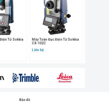
Điện Tử Sokkia
Máy Toàn Đạc Điện Tử Sokkia
Máy Toàn Đạc
CX-102C
CX-105C
Liên hệ
Liên hệ
Bản đồ