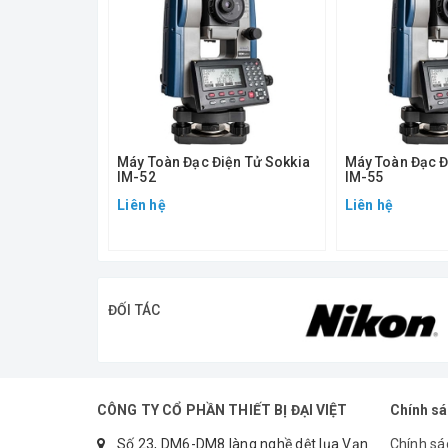
- Màn hình hiển thị LCD : 01
- Độ phóng đại ống kính: 30X
- Ảnh thật
- Trường nhìn 1°30'
Máy Toàn Đạc Điện Tử Sokkia
Máy Toàn Đạc Đ
IM-52
IM-55
- Dọi tâm quang học
Liên hệ
Liên hệ
- Tự động bù nghiêng: ±6’
1. Ống kính:
ĐỐI TÁC
- Đường kính kính vật: 45 mm
- Trường nhìn: 1°30’ / 26 m tại 1000 m
CÔNG TY CỔ PHẦN THIẾT BỊ ĐẠI VIỆT
Chính s
- Tiêu cự: 1.3 m đến vô cực
Số 23, DM6-DM8 làng nghề dệt lụa Vạn
Chính sá