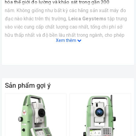
hóa thế giới đo lường và khảo sát trong gần 200
năm. Không giống như bất kỳ các hãng sản xuất máy đo
đạc nào khác trên thị trường,
Leica Geystems
tập trung
vào việc cung cấp chất lượng cao nhất, tổng chi phí sở
hữu thấp nhất và độ bền lâu nhất trong ngành, cho phép
Xem thêm
người dùng làm việc với các giải pháp theo mục đích để
có kết quả hiệu quả tốt nhất .
Phần mềm Leica FlexField: Toàn diện, trực quan
và dễ sử dụng
Sản phẩm gợi ý
- Làm việc nhanh hơn: Đo nhiều điểm hơn mỗi ngày bởi
thao tác được đơn giản hóa cùng bộ nhớ lớn và có thể mở
rộng, được hỗ trợ bởi phần mềm
Leica
Geystems quen
thuộc.
- Tiết kiệm thời gian với AutoHeight: tính năng mang tính