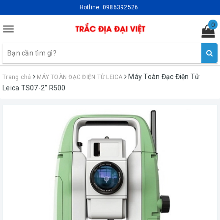
Hotline:
0986392526
0
Toggle
navigation
Máy Toàn Đạc Điện Tử
Trang chủ
MÁY TOÀN ĐẠC ĐIỆN TỬ LEICA
Leica TS07-2" R500