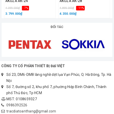
6. Tiêu chuẩn chống nước: IPX6
AKUZA AK-24
AKUZA AK-28
4.099.000₫
- 7%
4.899.000₫
- 11%
7. Hằng số đo khoảng cách:
3.799.000₫
4.350.000₫
- Hằng số nhân: 100
- Hằng số cộng: 0
ĐỐI TÁC
8. Trọng lượng: 1,5kg
9. Kích thước( L x H x W): 215mm x 140mm x
130mm.
CAM KẾT CỦA TRẮC ĐỊA ĐẠI VIỆT
CÔNG TY CỔ PHẦN THIẾT BỊ ĐẠI VIỆT
Sản Phẩm Chính Hãng.
Số 23, DM6-DM8 làng nghề dệt lụa Vạn Phúc, Q. Hà Đông, Tp. Hà
Nội
Giá Cả Tốt Nhất.
Số 7, Đường số 2, khu phố 7, phường Hiệp Bình Chánh, Thành
phố Thủ Đức, Tp HCM
Giao Hàng Miễn Phí Trên Toàn Quốc.
MST: 0108659327
0986392526
Bảo Hành Và Sửa Chữa Nhanh Chóng.
tracdiatoanthang@gmail.com