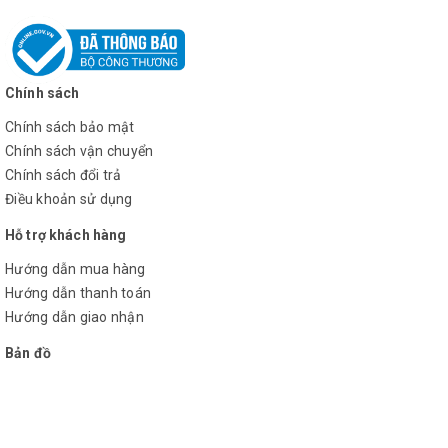
Đổi Mới Sản Phẩm Trong Vòng 30 Ngày Nếu
Bị Lỗi Do Nhà Sản Xuất.
Chính sách
Đội Ngũ Kỹ Thuật Viên Tận Tình, Chuyên
Chính sách bảo mật
Nghiệp, Hỗ Trợ 24/7.
Chính sách vận chuyển
Chính sách đổi trả
PHƯƠNG THỨC ĐẶT HÀNG:
Điều khoản sử dụng
Hỗ trợ khách hàng
I. Đặt hàng bằng cách liên hệ trực tiếp với công
Hướng dẫn mua hàng
ty qua số Hotline:
0385.010.889
hoặc kết nối
Hướng dẫn thanh toán
Zalo, gmail với chúng tôi.
Hướng dẫn giao nhận
II. Đặt hàng online ngay trên website:
Bản đồ
Bước 1:
Truy cập website và lựa chọn sản phẩm
cần mua để mua hàng.