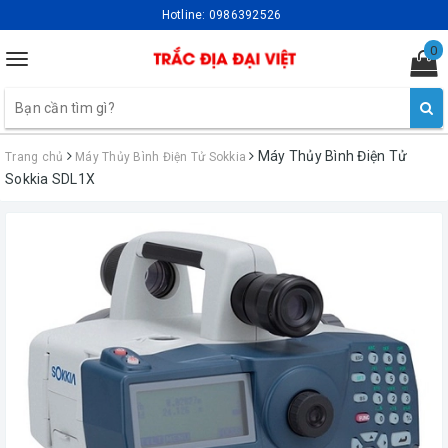
Hotline:
0986392526
0
Toggle
navigation
Máy Thủy Bình Điện Tử
Trang chủ
Máy Thủy Bình Điện Tử Sokkia
Sokkia SDL1X