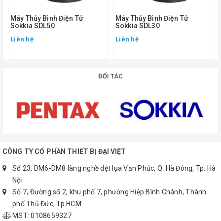
– Đo
Máy Thủy Bình Điện Tử
Máy Thủy Bình Điện Tử
với mia
Sokkia SDL50
Sokkia SDL30
BIS20/30(A):
Liên hệ
Liên hệ
0.3mm
– Đo
với mia
ĐỐI TÁC
BGS:
1.0mm
– Với
mia
Độ chính
BIS30A:
CÔNG TY CỔ PHẦN THIẾT BỊ ĐẠI VIỆT
xác đo độ
0.2mm
Số 23, DM6-DM8 làng nghề dệt lụa Vạn Phúc, Q. Hà Đông, Tp. Hà
cao:
– Với
Nội
mia
Số 7, Đường số 2, khu phố 7, phường Hiệp Bình Chánh, Thành
BIS20/30:
phố Thủ Đức, Tp HCM
0.3mm
MST: 0108659327