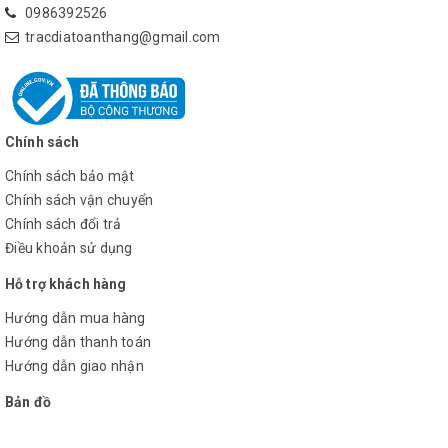
– Với
0986392526
mia
tracdiatoanthang@gmail.com
BGS:
1.0mm
+ Đo
trực
Chính sách
tiếp
Chính sách bảo mật
(nhìn
Chính sách vận chuyển
trực
Chính sách đổi trả
quan):
Điều khoản sử dụng
1.0mm
Hỗ trợ khách hàng
Hướng dẫn mua hàng
Hướng dẫn thanh toán
+
Hướng dẫn giao nhận
Khoảng
cách
Bản đồ
đo đến