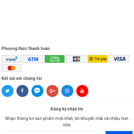
10m:
dưới
±10mm
+
Khoảng
cách
Phương thức thanh toán
đo đến
50m:
dưới
±0.1%
Kết nối với chúng tôi
x D
+
Độ chính
Khoảng
xác đo
cách
Đăng ký nhận tin
khoảng
đo đến
Nhận thông tin sản phẩm mới nhất, tin khuyến mãi và nhiều hơn
cách:
100m:
nữa.
dưới