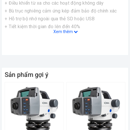
+ Điều khiển từ xa cho các hoạt động không dây
+ Bù trục nghiêng cảm ứng kép đảm bảo độ chính xác
+ Hỗ trợ bộ nhớ ngoài qua thẻ SD hoặc USB
+ Tiết kiệm thời gian đo lên đến 40%
Xem thêm
+ Giao tiếp không dây Bluetooth lên đến 100m
Độ phóng đại ống kính: 32X
Màn hình đồ hoạ: Màn hình LCD chiếu sáng trong
Bộ nhớ trong: 10.000 điểm đo
Sản phẩm gợi ý
Pin: BDC58 hoạt động đến 14h
+ Đo
cao
điện
tử: