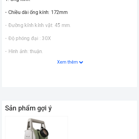
- Chiều dài ống kính: 172mm
- Đường kính kính vật: 45 mm.
- Độ phóng đại : 30X
- Hình ảnh: thuận.
Xem thêm
- Độ phân giải: 3''
- Trường nhìn : 1°20'.
- Tiêu cự nhỏ nhất: 0,7m.
- Hằng số k (đo khoảng cách): 100.
Sản phẩm gợi ý
- Hằng số cộng: 0.
2. Đo góc: