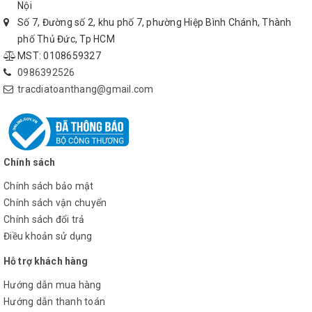
Nội
- Thời gian đo: 48h.
Số 7, Đường số 2, khu phố 7, phường Hiệp Bình Chánh, Thành
phố Thủ Đức, Tp HCM
7. Dọi tâm Laser:
MST: 0108659327
0986392526
8. Nhiệt độ làm việc: từ -20°C đến + 60°C
tracdiatoanthang@gmail.com
9. Tiêu chuẩn chịu nước: IP54.
10. Trọng lượng và kích thước:
Chính sách
- Trọng lượng bao gồm Hòm máy: 8,5 kg.
Chính sách bảo mật
- Kích thước: W153 x H 334 x L 172mm.
Chính sách vận chuyển
Chính sách đổi trả
Điều khoản sử dụng
Hỗ trợ khách hàng
Hướng dẫn mua hàng
Hướng dẫn thanh toán