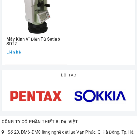
- Hệ thống đọc: Bàn độ mã vạch quang điện tăng dần
- Độ chính xác : 5"
- Góc đọc nhỏ nhất : 10/20"
Máy Kinh Vĩ Điện Tử Satlab
3. Hệ thống bù nghiêng: có.
SDT2
Liên hệ
4. Màn hình và bàn phím:
- Số lượng: 02 màn hình tinh thể lỏng LCD.
ĐỐI TÁC
5. Độ nhạy bọt thủy:
- Bọt thủy dài: 30''/2mm.
- Bọt thủy tròn: 10'/2mm.
6. Nguồn điện:
CÔNG TY CỔ PHẦN THIẾT BỊ ĐẠI VIỆT
- Pin Lithium: DC 7.4V
Số 23, DM6-DM8 làng nghề dệt lụa Vạn Phúc, Q. Hà Đông, Tp. Hà