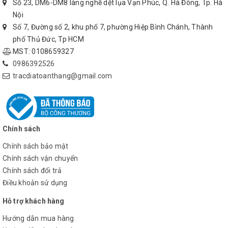
Số 23, DM6-DM8 làng nghề dệt lụa Vạn Phúc, Q. Hà Đông, Tp. Hà
Nội
- Thời gian đo: 48h.
Số 7, Đường số 2, khu phố 7, phường Hiệp Bình Chánh, Thành
7. Dọi tâm quang học:
phố Thủ Đức, Tp HCM
MST: 0108659327
- Phóng đại: 3x
0986392526
tracdiatoanthang@gmail.com
- Khoảng nhìn: 1,3m.
- Trường ngắm: 5°
8. Nhiệt độ làm việc: từ -20°C đến + 60°C
Chính sách
9. Tiêu chuẩn chịu nước: IP54.
Chính sách bảo mật
Chính sách vận chuyển
10. Trọng lượng và kích thước:
Chính sách đổi trả
Điều khoản sử dụng
- Trọng lượng bao gồm Hòm máy: 8,5 kg.
Hỗ trợ khách hàng
- Kích thước: W153 x H 334 x L 172mm.
Hướng dẫn mua hàng