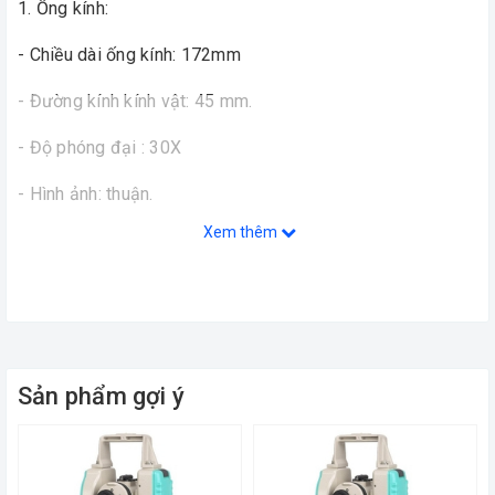
1. Ống kính:
- Chiều dài ống kính: 172mm
- Đường kính kính vật: 45 mm.
- Độ phóng đại : 30X
- Hình ảnh: thuận.
Xem thêm
- Độ phân giải: 3''
- Trường nhìn : 1°20'.
- Tiêu cự nhỏ nhất: 0,7m.
- Hằng số k (đo khoảng cách): 100.
Sản phẩm gợi ý
- Hằng số cộng: 0.
2. Đo góc: