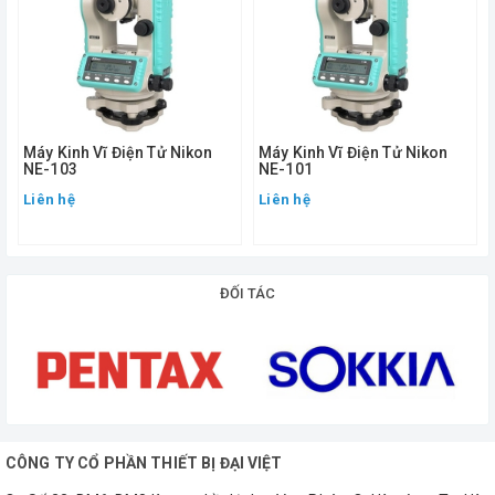
- Hệ thống đọc: Bàn độ mã vạch quang điện tăng dần
- Độ chính xác : 10"
- Góc đọc nhỏ nhất : 10/20"
Máy Kinh Vĩ Điện Tử Nikon
Máy Kinh Vĩ Điện Tử Nikon
3. Hệ thống bù nghiêng: có.
NE-103
NE-101
Liên hệ
Liên hệ
4. Màn hình và bàn phím:
- Số lượng: 01 màn hình tinh thể lỏng LCD.
ĐỐI TÁC
5. Độ nhạy bọt thủy:
- Bọt thủy dài: 30''/2mm.
- Bọt thủy tròn: 10'/2mm.
6. Nguồn điện:
CÔNG TY CỔ PHẦN THIẾT BỊ ĐẠI VIỆT
- Pin AA: 6 x 1,5V