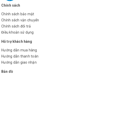
Chính sách
Chính sách bảo mật
Chính sách vận chuyển
Chính sách đổi trả
Điều khoản sử dụng
Hỗ trợ khách hàng
Hướng dẫn mua hàng
Hướng dẫn thanh toán
Hướng dẫn giao nhận
Bản đồ
FULL HỘP BAO GỒM
01 Hộp đựng máy chính hãng Sndway
01 Thân máy chính hãng Sndway
01 Túi đựng máy chính hãng Sndway
01 Tấm chắn tia chính hãng Sndway