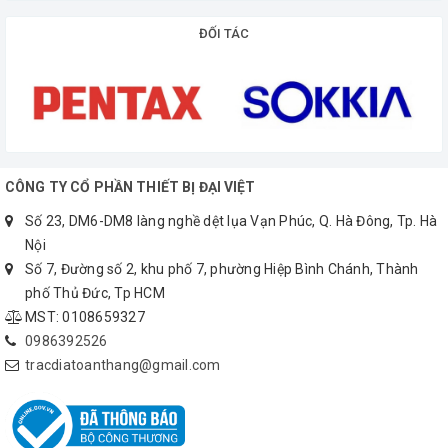
Đo diện tích
ĐỐI TÁC
Đo thể tích
Đo liên tục
Đo giàn tiếp
Đo theo phương pháp cộng trừ
ỨNG DỤNG THỰC TẾ
CÔNG TY CỔ PHẦN THIẾT BỊ ĐẠI VIỆT
Xây dựng - kiến trúc
Số 23, DM6-DM8 làng nghề dệt lụa Vạn Phúc, Q. Hà Đông, Tp. Hà
Nội thất - thiết kế
Nội
Trắc địa - khảo sát
Số 7, Đường số 2, khu phố 7, phường Hiệp Bình Chánh, Thành
phố Thủ Đức, Tp HCM
Xây lắp điện nước
MST: 0108659327
Đo đạc nội thất...
0986392526
HÌNH ẢNH THỰC TẾ
tracdiatoanthang@gmail.com