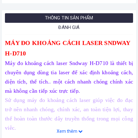
THÔNG TIN SẢN PHẨM
ĐÁNH GIÁ
MÁY ĐO KHOẢNG CÁCH LASER SNDWAY
H-D710
Máy đo khoảng cách laser Sndway H-D710
là thiết bị
chuyên dụng dùng tia laser để xác định khoảng cách,
diện tích, thể tích.. một cách nhanh chóng chính xác
mà không cần tiếp xúc trực tiếp.
Sử dụng
máy đo khoảng cách laser
giúp việc đo đạc
trở nên nhanh chóng, chính xác, an toàn tiện lợi, thay
thế hoàn toàn thước dây truyền thống trong mọi công
việc.
Xem thêm
THÔNG SỐ KỸ THUẬT