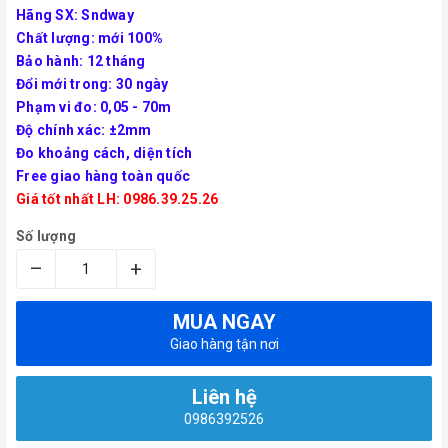
​Hãng SX: Sndway
Chất lượng: mới 100%
Bảo hành: 12 tháng
Đổi mới trong: 30 ngày
Phạm vi đo: 0,05 - 70m
Độ chính xác: ±2mm
Đo khoảng cách, diện tích
Free giao hàng toàn quốc
Giá tốt nhất LH: 0986.39.25.26
Số lượng
–
+
MUA NGAY
Giao hàng tận nơi
Liên hệ
0986392526