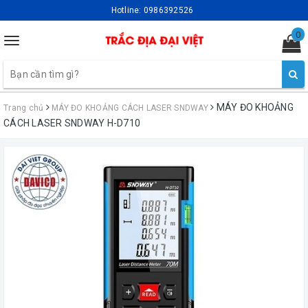
Hotline:
0986392526
0
Toggle
navigation
MÁY ĐO KHOẢNG
Trang chủ
MÁY ĐO KHOẢNG CÁCH LASER SNDWAY
CÁCH LASER SNDWAY H-D710