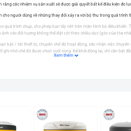
rằng các nhiệm vụ sản xuất sẽ được giải quyết bất kể điều kiện đo lư
cho người dùng về những thay đổi xảy ra với bộ thu trong quá trình thi
ho quá trình chụp, cho phép bạn lấy nét trên màn hình bộ điều khiển.
T
h các đối tượng không thể đặt cột theo chiều dọc (góc của tòa nhà, c
 bật / tắt thiết bị, chuyển chế độ hoạt động, xác nhận việc chuyển đ
0 ghi nhớ chế độ được chọn cuối cùng.
Để khởi động lại, chỉ cần bật đầ
Xem thêm
m EFT Field Survey (Hi-Survey), được phát triển đặc biệt cho hệ điều
CE quen thuộc.
roid được cung cấp trong gói cơ bản.
 2 Tần Số GPS RTK Hi-Target V100