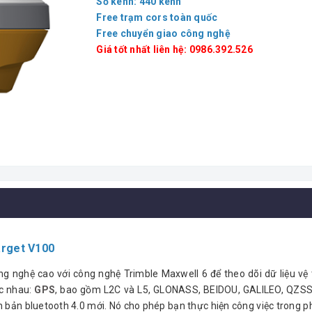
Số kênh: 440 kênh
Free trạm cors toàn quốc
Free chuyển giao công nghệ
Giá tốt nhất liên hệ: 0986.392.526
arget V100
g nghệ cao với công nghệ Trimble Maxwell 6 để theo dõi dữ liệu vệ 
ác nhau:
GPS
, bao gồm L2C và L5, GLONASS, BEIDOU, GALILEO, QZS
n bản bluetooth 4.0 mới.
Nó cho phép bạn thực hiện công việc trong ph