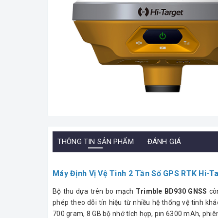
THÔNG TIN SẢN PHẨM
ĐÁNH GIÁ
Máy Định Vị Vệ Tinh 2 Tần Số GPS RTK Hi-T
Bộ thu dựa trên bo mạch
Trimble BD930 GNSS
côn
phép theo dõi tín hiệu từ nhiều hệ thống vệ tinh kh
700 gram, 8 GB bộ nhớ tích hợp, pin 6300 mAh, phiê