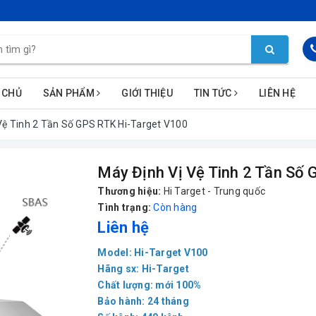
 CHỦ
SẢN PHẨM
GIỚI THIỆU
TIN TỨC
LIÊN HỆ
Vệ Tinh 2 Tần Số GPS RTK Hi-Target V100
Máy Định Vị Vệ Tinh 2 Tần Số
Thương hiệu:
Hi Target - Trung quốc
Tình trạng:
Còn hàng
Liên hệ
Model: Hi-Target V100
Hãng sx: Hi-Target
Chất lượng: mới 100%
Bảo hành: 24 tháng