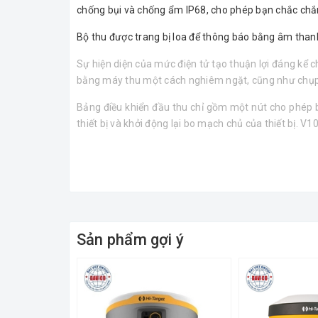
chống bụi và chống ẩm IP68, cho phép bạn chắc chắn 
Bộ thu được trang bị loa để thông báo bằng âm thanh 
Sự hiện diện của mức điện tử tạo thuận lợi đáng kể c
bằng máy thu một cách nghiêm ngặt, cũng như chụp ản
Bảng điều khiển đầu thu chỉ gồm một nút cho phép bạn
thiết bị và khởi động lại bo mạch chủ của thiết bị.
V10
Máy thu Hi-Target V100
được điều khiển bởi phần mề
Hi-Target V100
cũng hỗ trợ phần mềm Carlson Surv
Bộ điều khiển trường: iHand20 chạy hệ điều hành And
Sản phẩm gợi ý
Thông Số Kỹ Thuật Của Máy Định Vị Vệ Tinh
Độ chính xác đo tĩnh
2,5 mm + 1 ppm RMS
Độ chính xác Kinematic / RTK
10 mm + 1 ppm RMS