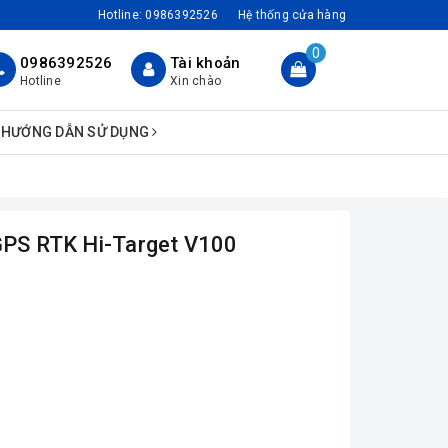
Hotline:
0986392526
Hệ thống cửa hàng
0
0986392526
Tài khoản
Hotline
Xin chào
HƯỚNG DẪN SỬ DỤNG
 GPS RTK Hi-Target V100