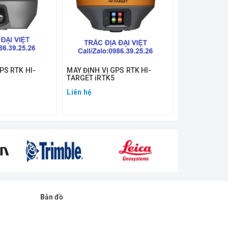
PS RTK HI-
MÁY ĐỊNH VỊ GPS RTK HI-
Máy Định Vị V
TARGET iRTK5
GPS RTK Hi-T
Liên hệ
Liên hệ
Bản đồ