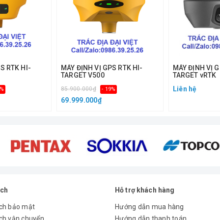
S RTK HI-
MÁY ĐỊNH VỊ GPS RTK HI-
MÁY ĐỊNH VỊ G
TARGET V500
TARGET vRTK
Liên hệ
85.900.000₫
6%
- 19%
69.999.000₫
, UHF
3.1), CMR, CMR +, CMRx
ỆT
ách
Hỗ trợ khách hàng
ch bảo mật
Hướng dẫn mua hàng
ch vận chuyển
Hướng dẫn thanh toán