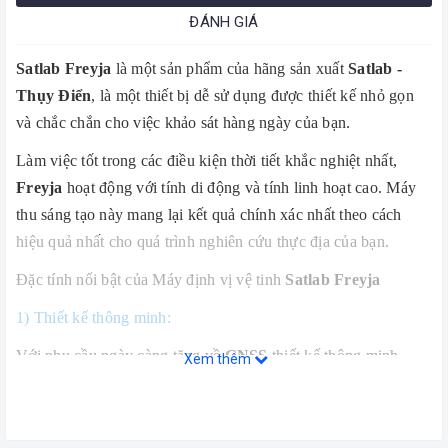
ĐÁNH GIÁ
Satlab Freyja
là một sản phẩm của hãng sản xuất
Satlab -
Thụy Điển
, là một thiết bị dễ sử dụng được thiết kế nhỏ gọn
và chắc chắn cho việc khảo sát hàng ngày của bạn.
Làm việc tốt trong các điều kiện thời tiết khắc nghiệt nhất,
Freyja
hoạt động với tính di động và tính linh hoạt cao. Máy
thu sáng tạo này mang lại kết quả chính xác nhất theo cách
hiệu quả nhất cho quá trình nghiên cứu thực địa của bạn.
Đặc tính nổi bật của Máy định vị vệ tinh
Satlab Freyja
1) Thiết kế thông minh:
Với nhu cầu ngày càng tăng về
GNSS
thiết kế thông minh,
Xem thêm
việc phát triển bộ thu có tính năng thu nhỏ đã trở thành mục
tiêu mới của
Satlab
cho đến ngày nay, điều đó đã trở thành
hiện thực.