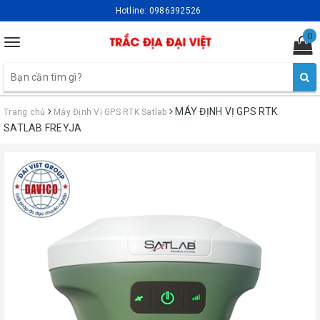
Hotline:
0986392526
0
Toggle
navigation
MÁY ĐỊNH VỊ GPS RTK
Trang chủ
Máy Định Vị GPS RTK Satlab
SATLAB FREYJA