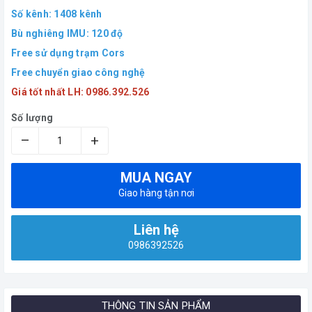
Số kênh: 1408 kênh
Bù nghiêng IMU: 120 độ
Free sử dụng trạm Cors
Free chuyển giao công nghệ
Giá tốt nhất LH: 0986.392.526
Số lượng
–
+
MUA NGAY
Giao hàng tận nơi
Liên hệ
0986392526
THÔNG TIN SẢN PHẨM